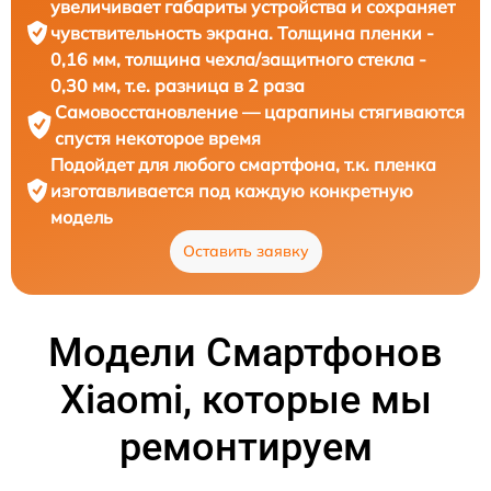
увеличивает габариты устройства и сохраняет
чувствительность экрана. Толщина пленки -
0,16 мм, толщина чехла/защитного стекла -
0,30 мм, т.е. разница в 2 раза
Самовосстановление — царапины стягиваются
спустя некоторое время
Подойдет для любого смартфона, т.к. пленка
изготавливается под каждую конкретную
модель
Оставить заявку
Модели Смартфонов
Xiaomi, которые мы
ремонтируем