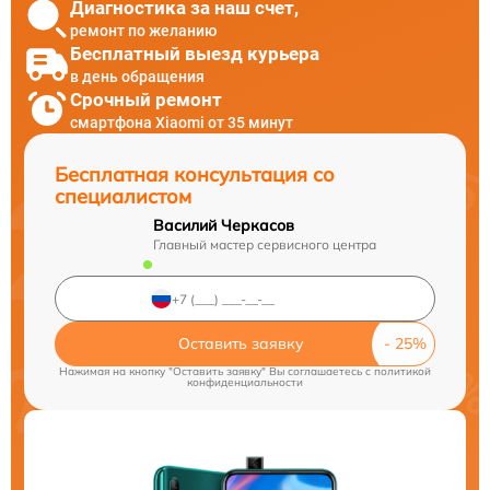
Диагностика за наш счет,
ремонт по желанию
Бесплатный выезд курьера
в день обращения
Срочный ремонт
смартфона Xiaomi от 35 минут
Бесплатная консультация со
специалистом
Василий Черкасов
Главный мастер сервисного центра
Оставить заявку
Нажимая на кнопку "Оставить заявку" Вы соглашаетесь c
политикой
конфиденциальности