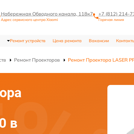
Набережная Обводного канала, 118к7
+7 (812) 214-7
Адрес сервисного центра Xiaomi
Горячая линия
Ремонт устройств
Цена ремонта
Вакансии
Контакт
ств
Ремонт Проекторов
Ремонт Проектора LASER P
ора
0 в