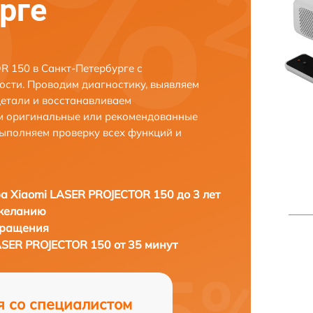
рге
 150 в Санкт-Петербурге с
сти. Проводим диагностику, выявляем
етали и восстанавливаем
ем оригинальные или рекомендованные
выполняем проверку всех функций и
а Xiaomi LASER PROJECTOR 150 до 3 лет
 желанию
бращения
ASER PROJECTOR 150 от 35 минут
я со специалистом