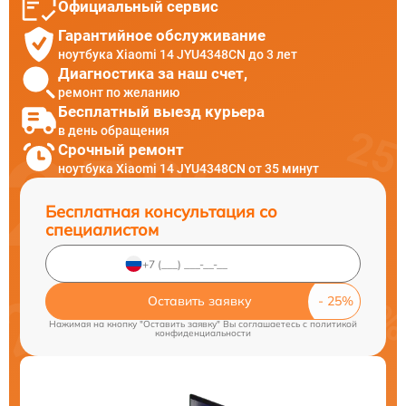
Официальный сервис
Гарантийное обслуживание
ноутбука Xiaomi 14 JYU4348CN до 3 лет
Диагностика за наш счет,
ремонт по желанию
Бесплатный выезд курьера
в день обращения
Срочный ремонт
ноутбука Xiaomi 14 JYU4348CN от 35 минут
Бесплатная консультация со
специалистом
Оставить заявку
Нажимая на кнопку "Оставить заявку" Вы соглашаетесь c
политикой
конфиденциальности